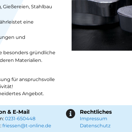
, Gießereien, Stahlbau
hrleistet eine
zungen und
ne besonders gründliche
eren Materialien.
sung für anspruchsvolle
vität!
neidertes Angebot.
on & E-Mail
Rechtliches

on:
0231-650448
Impressum
:
friessen@t-online.de
Datenschutz