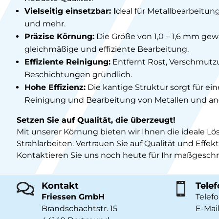
Vielseitig einsetzbar: I
deal für Metallbearbeitung
und mehr.
Präzise Körnung:
Die Größe von 1,0 – 1,6 mm gewä
gleichmäßige und effiziente Bearbeitung.
Effiziente Reinigung:
Entfernt Rost, Verschmut
Beschichtungen gründlich.
Hohe Effizienz:
Die kantige Struktur sorgt für ei
Reinigung und Bearbeitung von Metallen und and
Setzen Sie auf Qualität, die überzeugt!
Mit unserer Körnung bieten wir Ihnen die ideale Lö
Strahlarbeiten. Vertrauen Sie auf Qualität und Effekti
Kontaktieren Sie uns noch heute für Ihr maßgesch
Kontakt
Telef


Friessen GmbH
Telef
Brandschachtstr. 15
E-Mail